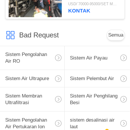
50 Ton Per Jam Untuk
USD/`70000-95000/SET MOQ:1 set
Air Minum Bersih
KONTAK
Bad Request
Semua
Sistem Pengolahan
Sistem Air Payau
Air RO
Sistem Air Ultrapure
Sistem Pelembut Air
Sistem Membran
Sistem Air Penghilang
Ultrafiltrasi
Besi
Sistem Pengolahan
sistem desalinasi air
Air Pertukaran Ion
laut