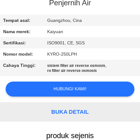
KUALITAS
Penjernih Air
HUBUNGI
Tempat asal:
Guangzhou, Cina
KAMI
Nama merek:
Kaiyuan
Sertifikasi:
ISO9001, CE, SGS
PERMINTAAN
Nomor model:
KYRO-250LPH
PENAWARAN
Cahaya Tinggi:
,
sistem filter air reverse osmosis
ro filter air reverse osmosis
COMPANY
HUBUNGI KAMI!
NEWS
SITEMAP
BUKA DETAIL
PRIVACY
produk sejenis