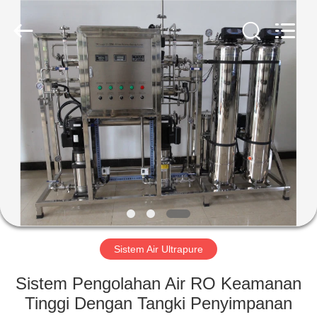
Kai
Yuan
Water
Treatment
Equipment
Co.,
Ltd..
All
RUMAH
Rights
Reserved.
PRODUK
TENTANG
KAMI
TUR
PABRIK
Sistem Air Ultrapure
Sistem Pengolahan Air RO Keamanan
KONTROL
Tinggi Dengan Tangki Penyimpanan