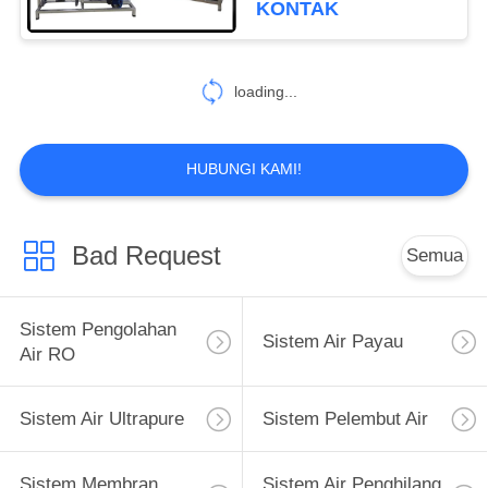
KONTAK
11
Sistem Pengisian
loading...
Air Otomatis
HUBUNGI KAMI!
Bad Request
Semua
12
Sistem Sterilisasi
Sistem Pengolahan
Sistem Air Payau
Ozon
Air RO
Sistem Air Ultrapure
Sistem Pelembut Air
Sistem Membran
Sistem Air Penghilang