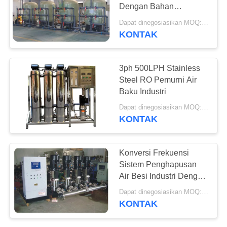
POLICY
Dengan Bahan
Stainless Steel CDLF
Dapat dinegosiasikan MOQ:> = 1 set
KONTAK
54
Sistem Membran
3ph 500LPH Stainless
Ultrafiltrasi
Steel RO Pemurni Air
Baku Industri
Dapat dinegosiasikan MOQ:> = 1 set
KONTAK
29
Konversi Frekuensi
Sistem Air
Sistem Penghapusan
Air Besi Industri Dengan
Penghilang Besi
Pompa Sentrifugal
Dapat dinegosiasikan MOQ:> = 1 set
KONTAK