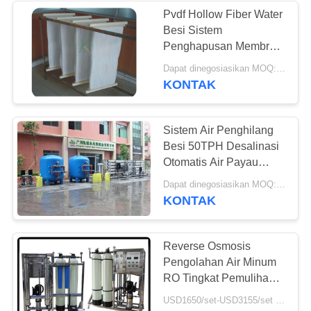
Pvdf Hollow Fiber Water
Besi Sistem
21
Penghapusan Membran
Sistem Pengolahan
MBR Dengan Stabilitas
Dapat dinegosiasikan MOQ:> = 1 set
Kimia
KONTAK
Air Pertukaran Ion
Sistem Air Penghilang
Besi 50TPH Desalinasi
Otomatis Air Payau
Dengan Unit Pemurnian
34
Dapat dinegosiasikan MOQ:> = 1 set
Air Reverse Osmosis
KONTAK
sistem desalinasi air
laut
Reverse Osmosis
Pengolahan Air Minum
RO Tingkat Pemulihan
Sistem Air 50% -75%
USD1650/set-USD3155/set MOQ:> = 1 set