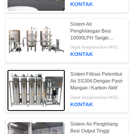
KUALITAS
KONTAK
HUBUNGI
Sistem Air
106
KAMI
Penghilangan Besi
10000LPH Tangki
Sistem Air Ultrapure
Stainless Steel Untuk
PERMINTAAN
Dapat dinegosiasikan MOQ:> = 1 set
Pengolahan Air
KONTAK
PENAWARAN
Sistem Filtrasi Pelembut
COMPANY
Air SS304 Dengan Pasir
NEWS
Mangan / Karbon Aktif
82
Dapat dinegosiasikan MOQ:> = 1 set
KONTAK
SITEMAP
Sistem Pelembut Air
PRIVACY
Sistem Air Penghilang
Besi Output Tinggi