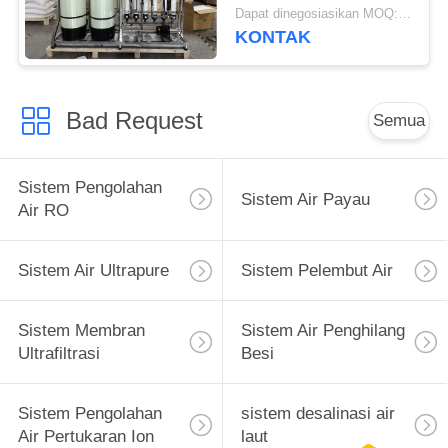
Uf Filter Pool Air
Dapat dinegosiasikan MOQ:>= 1 set
Limbah Penggunaan
KONTAK
Kembali
Bad Request
Semua
Sistem Pengolahan
Sistem Air Payau
Air RO
Sistem Air Ultrapure
Sistem Pelembut Air
Sistem Membran
Sistem Air Penghilang
Ultrafiltrasi
Besi
Sistem Pengolahan
sistem desalinasi air
Air Pertukaran Ion
laut