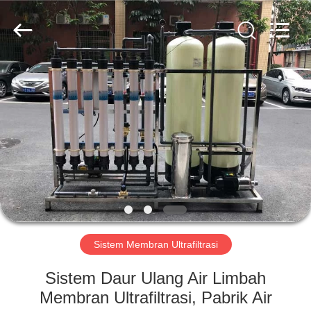
Kai
Yuan
Water
Treatment
Equipment
Co.,
Ltd..
All
RUMAH
Rights
Reserved.
PRODUK
TENTANG
KAMI
TUR
PABRIK
Sistem Membran Ultrafiltrasi
Sistem Daur Ulang Air Limbah
KONTROL
Membran Ultrafiltrasi, Pabrik Air