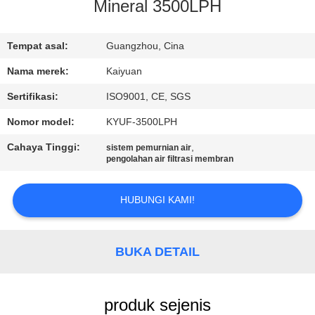
KUALITAS
Mineral 3500LPH
HUBUNGI
Tempat asal:
Guangzhou, Cina
KAMI
Nama merek:
Kaiyuan
Sertifikasi:
ISO9001, CE, SGS
PERMINTAAN
Nomor model:
KYUF-3500LPH
PENAWARAN
Cahaya Tinggi:
,
sistem pemurnian air
pengolahan air filtrasi membran
COMPANY
HUBUNGI KAMI!
NEWS
SITEMAP
BUKA DETAIL
PRIVACY
produk sejenis