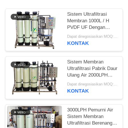
POLICY
Sistem Ultrafiltrasi
Membran 1000L / H
PVDF UF Dengan
Pabrik Filtrasi Ultra
Dapat dinegosiasikan MOQ:>= 1 set
Serat Berongga
KONTAK
Sistem Membran
Ultrafiltrasi Pabrik Daur
Ulang Air 2000LPH
Reuse Treatment
Dapat dinegosiasikan MOQ:>= 1 set
Purification
KONTAK
3000LPH Pemurni Air
Sistem Membran
Ultrafiltrasi Berenang