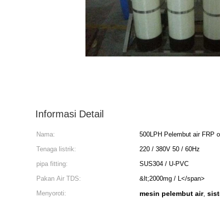
Informasi Detail
Nama:
500LPH Pelembut air FRP o
Tenaga listrik:
220 / 380V 50 / 60Hz
pipa fitting:
SUS304 / U-PVC
Pakan Air TDS:
&lt;2000mg / L</span>
Menyoroti:
mesin pelembut air
sis
,