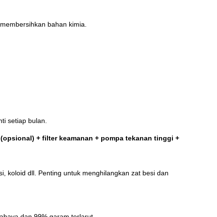
a membersihkan bahan kimia.
nti setiap bulan.
a (opsional) + filter keamanan + pompa tekanan tinggi +
i, koloid dll. Penting untuk menghilangkan zat besi dan
rbahaya dan 99% garam terlarut.