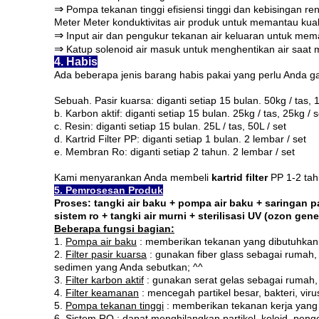
⇒
Pompa tekanan tinggi efisiensi tinggi dan kebisingan re
Meter Meter konduktivitas air produk untuk memantau kuali
⇒
Input air dan pengukur tekanan air keluaran untuk me
⇒
Katup solenoid air masuk untuk menghentikan air saat m
4. Habis
Ada beberapa jenis barang habis pakai yang perlu Anda gan
Sebuah.
Pasir kuarsa: diganti setiap 15 bulan.
50kg / tas, 
b.
Karbon aktif: diganti setiap 15 bulan.
25kg / tas, 25kg / s
c.
Resin: diganti setiap 15 bulan.
25L / tas, 50L / set
d.
Kartrid Filter PP: diganti setiap 1 bulan.
2 lembar / set
e.
Membran Ro: diganti setiap 2 tahun.
2 lembar / set
Kami menyarankan Anda membeli
kartrid filter
PP 1-2 ta
5. Pemrosesan Produk
Proses: tangki air baku + pompa air baku + saringan pas
sistem ro + tangki air murni + sterilisasi UV (ozon genera
Beberapa fungsi bagian:
1.
Pompa air baku
: memberikan tekanan yang dibutuhkan u
2.
Filter pasir kuarsa
: gunakan fiber glass sebagai rumah, i
sedimen yang Anda sebutkan; ^^
3.
Filter karbon aktif
: gunakan serat gelas sebagai rumah, i
4.
Filter keamanan
: mencegah partikel besar, bakteri, v
5.
Pompa tekanan tinggi
: memberikan tekanan kerja yang 
6.
Sistem RO
: dapat menghilangkan partikel, koloid, pengo