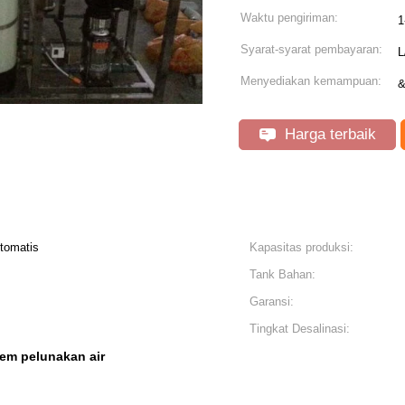
Waktu pengiriman:
1
Syarat-syarat pembayaran:
L
Menyediakan kemampuan:
&
Harga terbaik
tomatis
Kapasitas produksi:
Tank Bahan:
Garansi:
Tingkat Desalinasi:
tem pelunakan air