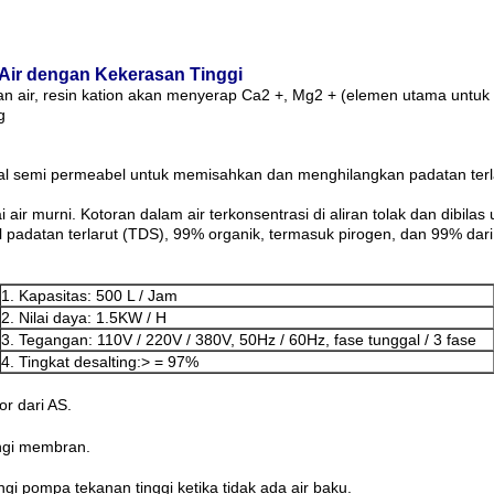
 Air dengan Kekerasan Tinggi
n air, resin kation akan menyerap Ca2 +, Mg2 + (elemen utama untuk
g
 semi permeabel untuk memisahkan dan menghilangkan padatan terlaru
 air murni.
Kotoran dalam air terkonsentrasi di aliran tolak dan dibilas
adatan terlarut (TDS), 99% organik, termasuk pirogen, dan 99% dari
1. Kapasitas: 500
L / Jam
2. Nilai daya: 1.5KW / H
3. Tegangan: 110V / 220V / 380V, 50Hz / 60Hz, fase tunggal / 3 fase
4. Tingkat desalting:> = 97%
r dari AS.
ungi membran.
i pompa tekanan tinggi ketika tidak ada air baku.