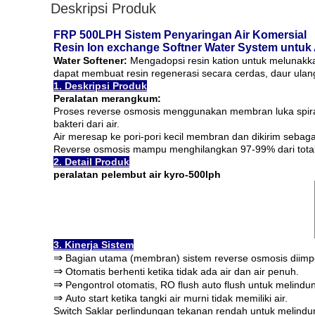
Deskripsi Produk
FRP 500LPH Sistem Penyaringan Air Komersial
Resin Ion exchange Softner Water System untuk
Water Softener:
Mengadopsi resin kation untuk melunakka
dapat membuat resin regenerasi secara cerdas, daur ulan
1. Deskripsi Produk
Peralatan merangkum:
Proses reverse osmosis menggunakan membran luka spiral
bakteri dari air.
Air meresap ke pori-pori kecil membran dan dikirim sebagai
Reverse osmosis mampu menghilangkan 97-99% dari total p
2. Detail Produk
peralatan pelembut air kyro-500lph
3. Kinerja Sistem
⇒
Bagian utama (membran) sistem reverse osmosis diimpo
⇒
Otomatis berhenti ketika tidak ada air dan air penuh.
⇒
Pengontrol otomatis, RO flush auto flush untuk melind
⇒
Auto start ketika tangki air murni tidak memiliki air.
Switch Saklar perlindungan tekanan rendah untuk melindung