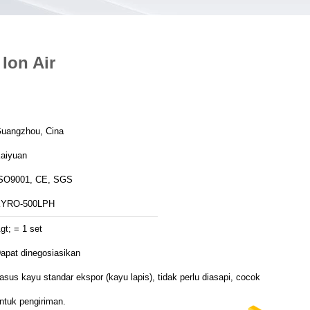
Ion Air
uangzhou, Cina
aiyuan
SO9001, CE, SGS
YRO-500LPH
gt; = 1 set
apat dinegosiasikan
asus kayu standar ekspor (kayu lapis), tidak perlu diasapi, cocok
ntuk pengiriman.