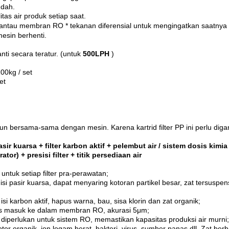
ndah.
tas air produk setiap saat.
mantau membran RO * tekanan diferensial untuk mengingatkan saatny
esin berhenti.
ti secara teratur.
(untuk
500LPH
)
100kg / set
et
hun bersama-sama dengan mesin.
Karena kartrid filter PP ini perlu diga
ir kuarsa + filter karbon aktif + pelembut air / sistem dosis kimi
tor) + presisi filter + titik persediaan air
ntuk setiap filter pra-perawatan;
si pasir kuarsa, dapat menyaring kotoran partikel besar, zat tersuspens
si karbon aktif, hapus warna, bau, sisa klorin dan zat organik;
irus masuk ke dalam membran RO, akurasi 5μm;
diperlukan untuk sistem RO, memastikan kapasitas produksi air murni;
tor organik, ion logam berat, bakteri, virus, sumber panas dll. Zat be