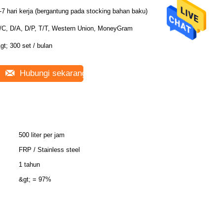
-7 hari kerja (bergantung pada stocking bahan baku)
/C, D/A, D/P, T/T, Western Union, MoneyGram
gt; 300 set / bulan
Hubungi sekarang
500 liter per jam
FRP / Stainless steel
1 tahun
&gt; = 97%