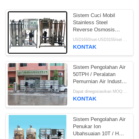
POLICY
Sistem Cuci Mobil
Stainless Steel
Reverse Osmosis
Dengan Pasir Dan
USD1650/set-USD3155/set MOQ:> = 1 set
Filter Karbon
KONTAK
Sistem Pengolahan Air
50TPH / Peralatan
Pemurnian Air Industri
Dengan Filter Cartridge
Dapat dinegosiasikan MOQ:> = 1 set
KONTAK
Sistem Pengolahan Air
Penukar Ion
Ubahsuaian 10T / H