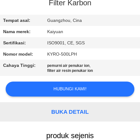
KUALITAS
Filter Karbon
HUBUNGI
Tempat asal:
Guangzhou, Cina
KAMI
Nama merek:
Kaiyuan
Sertifikasi:
ISO9001, CE, SGS
PERMINTAAN
Nomor model:
KYRO-500LPH
PENAWARAN
Cahaya Tinggi:
,
pemurni air penukar ion
filter air resin penukar ion
COMPANY
HUBUNGI KAMI!
NEWS
SITEMAP
BUKA DETAIL
PRIVACY
produk sejenis