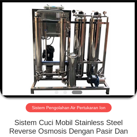
Kai
Yuan
Water
Treatment
Equipment
Co.,
Ltd..
All
RUMAH
Rights
Reserved.
PRODUK
TENTANG
KAMI
TUR
PABRIK
Sistem Pengolahan Air Pertukaran Ion
Sistem Cuci Mobil Stainless Steel
KONTROL
Reverse Osmosis Dengan Pasir Dan