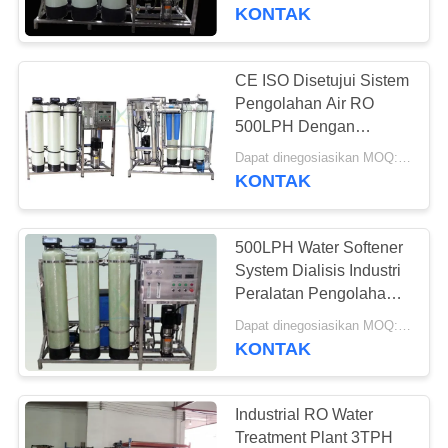
KUALITAS
KONTAK
HUBUNGI
CE ISO Disetujui Sistem
106
KAMI
Pengolahan Air RO
500LPH Dengan
Sistem Air Ultrapure
Pelembut Air Otomatis
PERMINTAAN
Dapat dinegosiasikan MOQ:> = 1 set
KONTAK
PENAWARAN
500LPH Water Softener
COMPANY
System Dialisis Industri
NEWS
Peralatan Pengolahan
82
Air
Dapat dinegosiasikan MOQ:> = 1 set
KONTAK
SITEMAP
Sistem Pelembut Air
PRIVACY
Industrial RO Water
Treatment Plant 3TPH