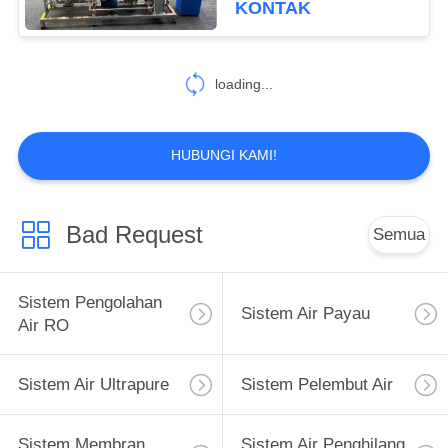
KONTAK
11
Sistem Pengisian
loading...
Air Otomatis
HUBUNGI KAMI!
Bad Request
Semua
12
Sistem Sterilisasi
Sistem Pengolahan
Sistem Air Payau
Ozon
Air RO
Sistem Air Ultrapure
Sistem Pelembut Air
Sistem Membran
Sistem Air Penghilang