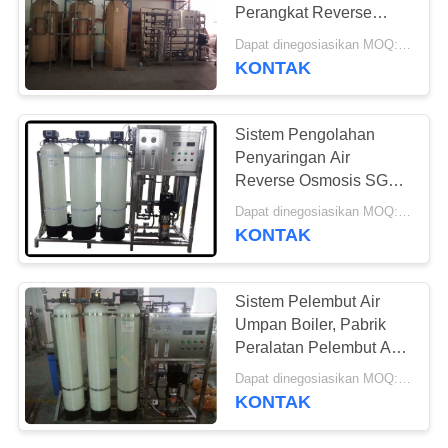
POLICY
Perangkat Reverse
Osmosis Dengan Water
Dapat dinegosiasikan MOQ:> = 1 set
Softener
KONTAK
54
Sistem Membran
Sistem Pengolahan
Ultrafiltrasi
Penyaringan Air
Reverse Osmosis SGS
Dengan Pelembut Air
Dapat dinegosiasikan MOQ:> = 1 set
Kontrol Otomatis
KONTAK
29
Sistem Pelembut Air
Sistem Air
Umpan Boiler, Pabrik
Peralatan Pelembut Air
Penghilang Besi
1T / H
Dapat dinegosiasikan MOQ:> = 1 set
KONTAK