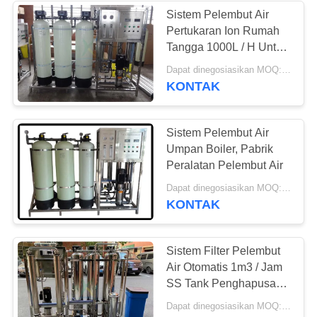
Sistem Pelembut Air
Pertukaran Ion Rumah
21
Tangga 1000L / H Untuk
Sistem Pengolahan
Pengolahan Air
Dapat dinegosiasikan MOQ:> = 1 set
KONTAK
Air Pertukaran Ion
Sistem Pelembut Air
Umpan Boiler, Pabrik
Peralatan Pelembut Air
34
Dapat dinegosiasikan MOQ:> = 1 set
KONTAK
sistem desalinasi air
laut
Sistem Filter Pelembut
Air Otomatis 1m3 / Jam
SS Tank Penghapusan
Garam Kekerasan
Dapat dinegosiasikan MOQ:> = 1 set